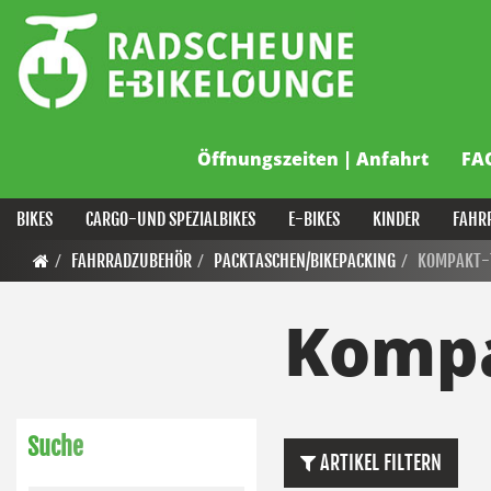
Öffnungszeiten | Anfahrt
FA
BIKES
CARGO-UND SPEZIALBIKES
E-BIKES
KINDER
FAHR
FAHRRADZUBEHÖR
PACKTASCHEN/BIKEPACKING
KOMPAKT-
Kompa
Suche
ARTIKEL FILTERN