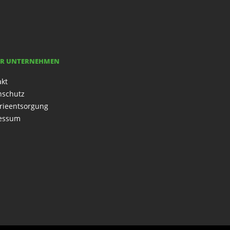
R UNTERNEHMEN
akt
nschutz
rieentsorgung
essum