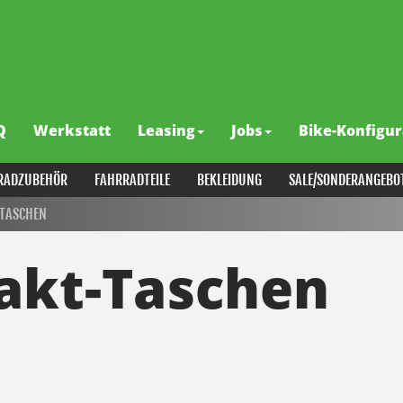
Q
Werkstatt
Leasing
Jobs
Bike-Konfigur
RADZUBEHÖR
FAHRRADTEILE
BEKLEIDUNG
SALE/SONDERANGEBO
TASCHEN
kt-Taschen