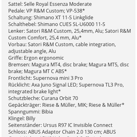
Sattel: Selle Royal Essenza Moderate
Pedale: VP R&M Custom; VP-538*
Schaltung: Shimano XT 11-S Linkglide
Schalthebel: Shimano CUES SL-U6000 11-S
Lenker: Satori R&M Custom, 25,4mm, Alu; Satori R&M
Custom Comfort, 25,4 mm, Alu*
Vorbau: Satori R&M Custom, cable integration,
adjustable angle, Alu
Griffe: Ergon ergonomic
Bremsen: Magura MT4, disc brake; Magura MT5, disc
brake; Magura MT C ABS*
Frontlicht: Supernova mini 3 Pro
Rücklicht: Axa Juno Signal LED; Supernova TL3 Pro,
integrated brake light*
Schutzbleche: Curana Orbit 70
Gepäckträger: Riese & Müller, MIK; Riese & Müller*
Spanngummi: Bibia
Klingel: Billy
Seitenständer: Ursus R97 IC Invisible Connect
Schloss: ABUS Adaptor Chain 2.0 130 cm; ABUS