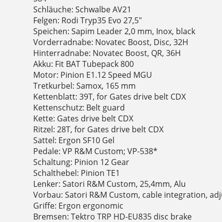
Schläuche: Schwalbe AV21
Felgen: Rodi Tryp35 Evo 27,5"
Speichen: Sapim Leader 2,0 mm, Inox, black
Vorderradnabe: Novatec Boost, Disc, 32H
Hinterradnabe: Novatec Boost, QR, 36H
Akku: Fit BAT Tubepack 800
Motor: Pinion E1.12 Speed MGU
Tretkurbel: Samox, 165 mm
Kettenblatt: 39T, for Gates drive belt CDX
Kettenschutz: Belt guard
Kette: Gates drive belt CDX
Ritzel: 28T, for Gates drive belt CDX
Sattel: Ergon SF10 Gel
Pedale: VP R&M Custom; VP-538*
Schaltung: Pinion 12 Gear
Schalthebel: Pinion TE1
Lenker: Satori R&M Custom, 25,4mm, Alu
Vorbau: Satori R&M Custom, cable integration, adj
Griffe: Ergon ergonomic
Bremsen: Tektro TRP HD-EU835 disc brake