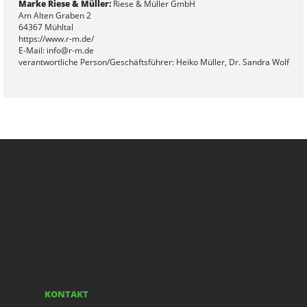
Marke Riese & Müller:
Riese & Müller GmbH
Am Alten Graben 2
64367 Mühltal
https://www.r-m.de/
E-Mail: info@r-m.de
verantwortliche Person/Geschäftsführer: Heiko Müller, Dr. Sandra Wolf
KONTAKT