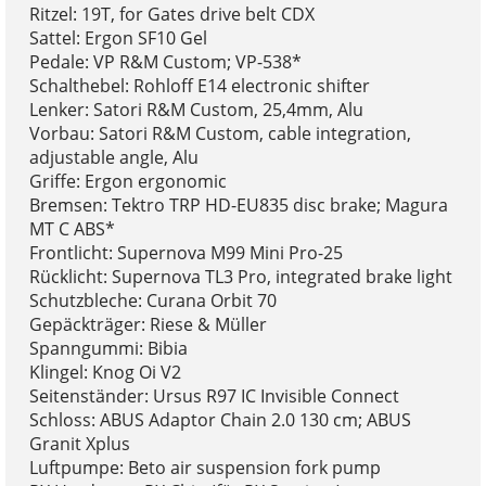
Ritzel: 19T, for Gates drive belt CDX
Sattel: Ergon SF10 Gel
Pedale: VP R&M Custom; VP-538*
Schalthebel: Rohloff E14 electronic shifter
Lenker: Satori R&M Custom, 25,4mm, Alu
Vorbau: Satori R&M Custom, cable integration,
adjustable angle, Alu
Griffe: Ergon ergonomic
Bremsen: Tektro TRP HD-EU835 disc brake; Magura
MT C ABS*
Frontlicht: Supernova M99 Mini Pro-25
Rücklicht: Supernova TL3 Pro, integrated brake light
Schutzbleche: Curana Orbit 70
Gepäckträger: Riese & Müller
Spanngummi: Bibia
Klingel: Knog Oi V2
Seitenständer: Ursus R97 IC Invisible Connect
Schloss: ABUS Adaptor Chain 2.0 130 cm; ABUS
Granit Xplus
Luftpumpe: Beto air suspension fork pump