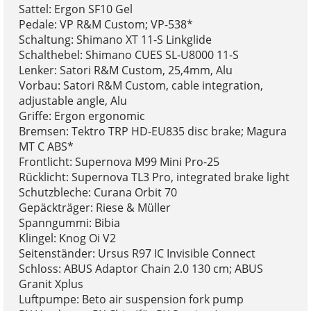
Sattel: Ergon SF10 Gel
Pedale: VP R&M Custom; VP-538*
Schaltung: Shimano XT 11-S Linkglide
Schalthebel: Shimano CUES SL-U8000 11-S
Lenker: Satori R&M Custom, 25,4mm, Alu
Vorbau: Satori R&M Custom, cable integration,
adjustable angle, Alu
Griffe: Ergon ergonomic
Bremsen: Tektro TRP HD-EU835 disc brake; Magura
MT C ABS*
Frontlicht: Supernova M99 Mini Pro-25
Rücklicht: Supernova TL3 Pro, integrated brake light
Schutzbleche: Curana Orbit 70
Gepäckträger: Riese & Müller
Spanngummi: Bibia
Klingel: Knog Oi V2
Seitenständer: Ursus R97 IC Invisible Connect
Schloss: ABUS Adaptor Chain 2.0 130 cm; ABUS
Granit Xplus
Luftpumpe: Beto air suspension fork pump