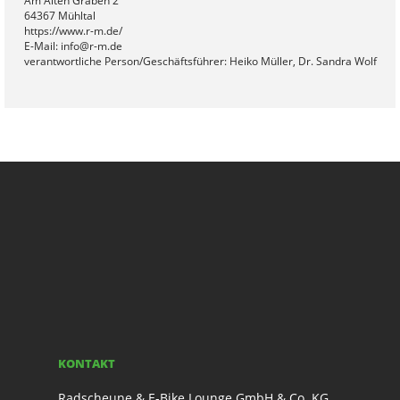
Am Alten Graben 2
64367 Mühltal
https://www.r-m.de/
E-Mail: info@r-m.de
verantwortliche Person/Geschäftsführer: Heiko Müller, Dr. Sandra Wolf
KONTAKT
Radscheune & E-Bike Lounge GmbH & Co. KG