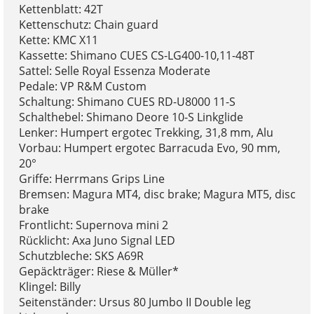
Kettenblatt: 42T
Kettenschutz: Chain guard
Kette: KMC X11
Kassette: Shimano CUES CS-LG400-10,11-48T
Sattel: Selle Royal Essenza Moderate
Pedale: VP R&M Custom
Schaltung: Shimano CUES RD-U8000 11-S
Schalthebel: Shimano Deore 10-S Linkglide
Lenker: Humpert ergotec Trekking, 31,8 mm, Alu
Vorbau: Humpert ergotec Barracuda Evo, 90 mm,
20°
Griffe: Herrmans Grips Line
Bremsen: Magura MT4, disc brake; Magura MT5, disc
brake
Frontlicht: Supernova mini 2
Rücklicht: Axa Juno Signal LED
Schutzbleche: SKS A69R
Gepäckträger: Riese & Müller*
Klingel: Billy
Seitenständer: Ursus 80 Jumbo II Double leg