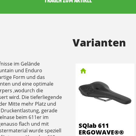
FRAGEN ZUM ARTIKEL
Varianten
nisse im Gelände
ountain und Enduro
nartige Form und das
inten und eine optimale
örpers ,wodurch die
rt wird. Die tieferliegende
 der Mitte mehr Platz und
 Druckentlastung, gerade
telnase beim 611er im
genauso flach und mit
SQlab 611
stermaterial wurde speziell
ERGOWAVE®®