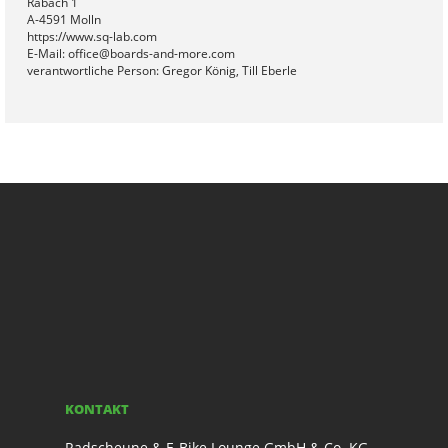
Rabach 1
A-4591 Molln
https://www.sq-lab.com
E-Mail: office@boards-and-more.com
verantwortliche Person: Gregor König, Till Eberle
KONTAKT
Radscheune & E-Bike Lounge GmbH & Co. KG