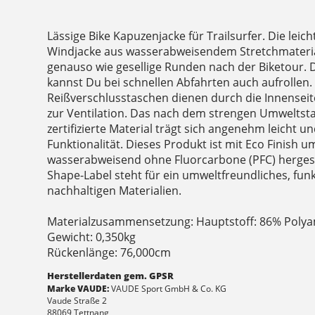
Lässige Bike Kapuzenjacke für Trailsurfer. Die leic
Windjacke aus wasserabweisendem Stretchmaterial 
genauso wie gesellige Runden nach der Biketour. D
kannst Du bei schnellen Abfahrten auch aufrollen. 
Reißverschlusstaschen dienen durch die Innensei
zur Ventilation. Das nach dem strengen Umwelts
zertifizierte Material trägt sich angenehm leicht u
Funktionalität. Dieses Produkt ist mit Eco Finish 
wasserabweisend ohne Fluorcarbone (PFC) herges
Shape-Label steht für ein umweltfreundliches, fun
nachhaltigen Materialien.
Materialzusammensetzung: Hauptstoff: 86% Polyam
Gewicht: 0,350kg
Rückenlänge: 76,000cm
Herstellerdaten gem. GPSR
Marke VAUDE:
VAUDE Sport GmbH & Co. KG
Vaude Straße 2
88069 Tettnang