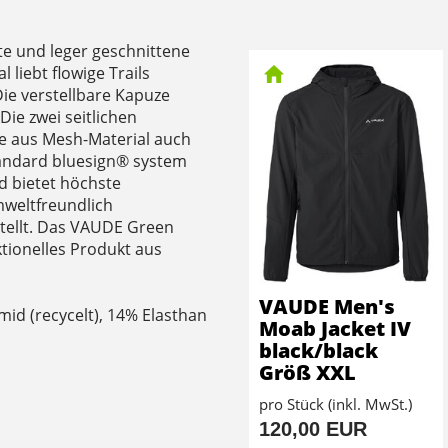
hte und leger geschnittene
liebt flowige Trails
ie verstellbare Kapuze
Die zwei seitlichen
te aus Mesh-Material auch
tandard bluesign® system
nd bietet höchste
umweltfreundlich
tellt. Das VAUDE Green
ktionelles Produkt aus
VAUDE Men's
id (recycelt), 14% Elasthan
Moab Jacket IV
black/black
Größ XXL
pro Stück (inkl. MwSt.)
120,00 EUR