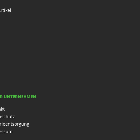
rtikel
R UNTERNEHMEN
akt
nschutz
rieentsorgung
essum