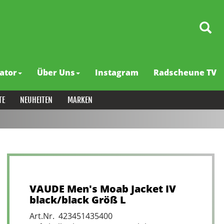
ator
Über Uns
Instagram
Radscheune TV
TE
NEUHEITEN
MARKEN
VAUDE Men's Moab Jacket IV
black/black Größ L
Art.Nr. 423451435400