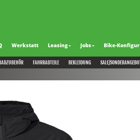
Q
Werkstatt
Leasing
Jobs
Bike-Konfigur
RADZUBEHÖR
FAHRRADTEILE
BEKLEIDUNG
SALE/SONDERANGEBO