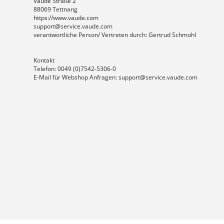
Vaude Straße 2
88069 Tettnang
https://www.vaude.com
support@service.vaude.com
verantwortliche Person/ Vertreten durch: Gertrud Schmohl
Kontakt
Telefon: 0049 (0)7542-5306-0
E-Mail für Webshop Anfragen: support@service.vaude.com