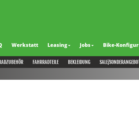
Q
Werkstatt
Leasing
Jobs
Bike-Konfigur
RADZUBEHÖR
FAHRRADTEILE
BEKLEIDUNG
SALE/SONDERANGEBO