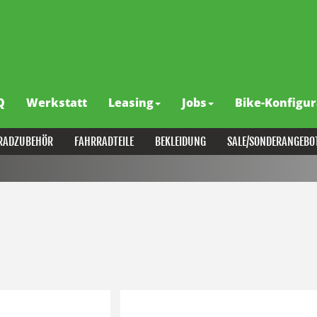
Q
Werkstatt
Leasing
Jobs
Bike-Konfigur
RADZUBEHÖR
FAHRRADTEILE
BEKLEIDUNG
SALE/SONDERANGEBO