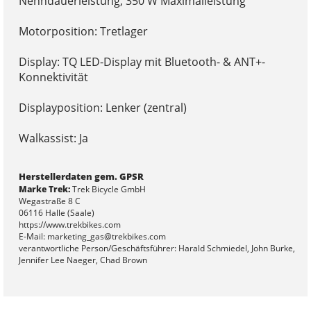
Nenndauerleistung, 350 W Maximalleistung
Motorposition: Tretlager
Display: TQ LED-Display mit Bluetooth- & ANT+-
Konnektivität
Displayposition: Lenker (zentral)
Walkassist: Ja
Herstellerdaten gem. GPSR
Marke Trek:
Trek Bicycle GmbH
Wegastraße 8 C
06116 Halle (Saale)
https://www.trekbikes.com
E-Mail: marketing_gas@trekbikes.com
verantwortliche Person/Geschäftsführer: Harald Schmiedel, John Burke,
Jennifer Lee Naeger, Chad Brown