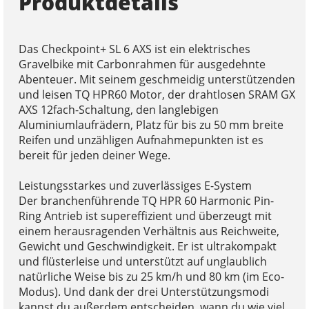
Produktdetails
Das Checkpoint+ SL 6 AXS ist ein elektrisches
Gravelbike mit Carbonrahmen für ausgedehnte
Abenteuer. Mit seinem geschmeidig unterstützenden
und leisen TQ HPR60 Motor, der drahtlosen SRAM GX
AXS 12fach-Schaltung, den langlebigen
Aluminiumlaufrädern, Platz für bis zu 50 mm breite
Reifen und unzähligen Aufnahmepunkten ist es
bereit für jeden deiner Wege.
Leistungsstarkes und zuverlässiges E-System
Der branchenführende TQ HPR 60 Harmonic Pin-
Ring Antrieb ist supereffizient und überzeugt mit
einem herausragenden Verhältnis aus Reichweite,
Gewicht und Geschwindigkeit. Er ist ultrakompakt
und flüsterleise und unterstützt auf unglaublich
natürliche Weise bis zu 25 km/h und 80 km (im Eco-
Modus). Und dank der drei Unterstützungsmodi
kannst du außerdem entscheiden, wann du wie viel