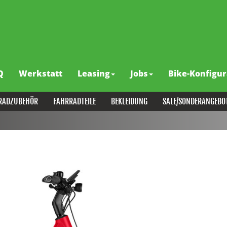
Q
Werkstatt
Leasing
Jobs
Bike-Konfigur
RADZUBEHÖR
FAHRRADTEILE
BEKLEIDUNG
SALE/SONDERANGEBO