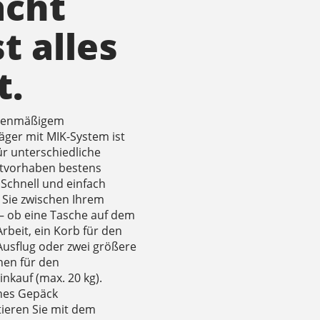
cht
t alles
t.
rienmäßigem
äger mit MIK-System ist
für unterschiedliche
tvorhaben bestens
 Schnell und einfach
 Sie zwischen Ihrem
– ob eine Tasche auf dem
rbeit, ein Korb für den
Ausflug oder zwei größere
hen für den
nkauf (max. 20 kg).
ches Gepäck
tieren Sie mit dem