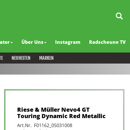
ator
Über Uns
Instagram
Radscheune TV
TE
NEUHEITEN
MARKEN
Riese & Müller Nevo4 GT
Touring Dynamic Red Metallic
Art.Nr. F01162_05031008