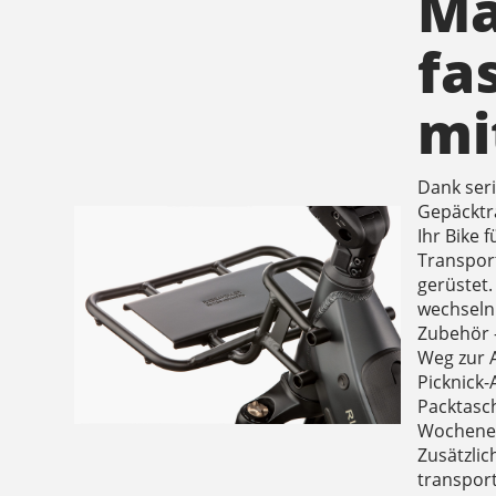
Ma
fas
mi
Dank se
Gepäcktr
Ihr Bike 
Transpor
gerüstet.
wechseln
Zubehör 
Weg zur A
Picknick-
Packtasc
Wochenei
Zusätzli
transpor