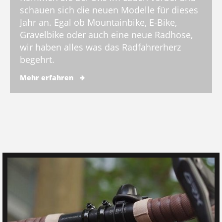
schauen sich die neuen Modelle für dieses
Jahr an. Egal ob Mountainbike, E-Bike,
Gravelbike oder auch eine neue Radhose,
wir haben alles was das Radfahrerherz
begehrt.
Mehr erfahren