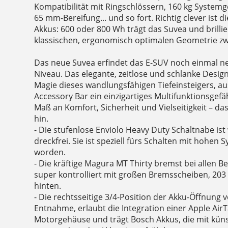
Kompatibilität mit Ringschlössern, 160 kg System
65 mm-Bereifung... und so fort. Richtig clever ist d
Akkus: 600 oder 800 Wh trägt das Suvea und brillie
klassischen, ergonomisch optimalen Geometrie z
Das neue Suvea erfindet das E-SUV noch einmal 
Niveau. Das elegante, zeitlose und schlanke Desig
Magie dieses wandlungsfähigen Tiefeinsteigers, a
Accessory Bar ein einzigartiges Multifunktionsgefä
Maß an Komfort, Sicherheit und Vielseitigkeit – das
hin.
- Die stufenlose Enviolo Heavy Duty Schaltnabe i
dreckfrei. Sie ist speziell fürs Schalten mit hohen
worden.
- Die kräftige Magura MT Thirty bremst bei allen B
super kontrolliert mit großen Bremsscheiben, 2
hinten.
- Die rechtsseitige 3/4-Position der Akku-Öffnung v
Entnahme, erlaubt die Integration einer Apple Air
Motorgehäuse und trägt Bosch Akkus, die mit künst