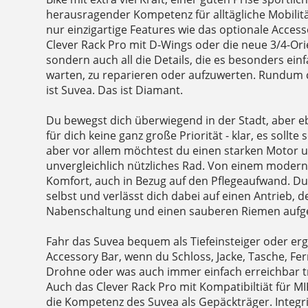
herausragender Kompetenz für alltägliche Mobilit
nur einzigartige Features wie das optionale Access
Clever Rack Pro mit D-Wings oder die neue 3/4-Ori
sondern auch all die Details, die es besonders ei
warten, zu reparieren oder aufzuwerten. Rundum 
ist Suvea. Das ist Diamant.
Du bewegst dich überwiegend in der Stadt, aber eb
für dich keine ganz große Priorität - klar, es sollte
aber vor allem möchtest du einen starken Motor u
unvergleichlich nützliches Rad. Von einem moderne
Komfort, auch in Bezug auf den Pflegeaufwand. Du
selbst und verlässt dich dabei auf einen Antrieb,
Nabenschaltung und einen sauberen Riemen aufg
Fahr das Suvea bequem als Tiefeinsteiger oder er
Accessory Bar, wenn du Schloss, Jacke, Tasche, Fer
Drohne oder was auch immer einfach erreichbar t
Auch das Clever Rack Pro mit Kompatibiltiät für MIK
die Kompetenz des Suvea als Gepäckträger. Integri