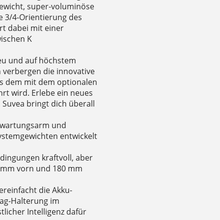
gewicht, super-voluminöse
ie 3/4-Orientierung des
rt dabei mit einer
wischen K
neu und auf höchstem
n verbergen die innovative
us dem mit dem optionalen
hrt wird. Erlebe ein neues
 Suvea bringt dich überall
st wartungsarm und
 Systemgewichten entwickelt
edingungen kraftvoll, aber
03 mm vorn und 180 mm
ereinfacht die Akku-
Tag-Halterung im
licher Intelligenz dafür