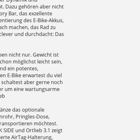
ät. Dazu gehören aber nicht
ory Bar, das exzellente
entierung des E-Bike-Akkus,
nfach machen, das Rad zu
clever und durchdacht: Das
en nicht nur. Gewicht ist
 schon möglichst leicht sein,
nd ein potentes,
n E-Bike erwartest du viel
 schaltest aber gerne noch
 der um eine wartungsarme
eb
gänze das optionale
nrohr, Pringles-Dose,
ransportieren möchtest.
 SIDE und Ortlieb 3.1 zeigt
erte AirTag-Halterung,