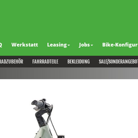
Q
Werkstatt
Leasing
Jobs
Bike-Konfigur
RADZUBEHÖR
FAHRRADTEILE
BEKLEIDUNG
SALE/SONDERANGEBO