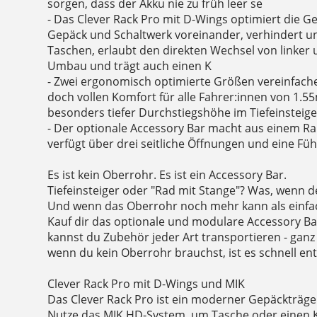
sorgen, dass der Akku nie zu früh leer se
- Das Clever Rack Pro mit D-Wings optimiert die Ge
Gepäck und Schaltwerk voreinander, verhindert un
Taschen, erlaubt den direkten Wechsel von linker
Umbau und trägt auch einen K
- Zwei ergonomisch optimierte Größen vereinfach
doch vollen Komfort für alle Fahrer:innen von 1.55
besonders tiefer Durchstiegshöhe im Tiefeinsteige
- Der optionale Accessory Bar macht aus einem R
verfügt über drei seitliche Öffnungen und eine F
Es ist kein Oberrohr. Es ist ein Accessory Bar.
Tiefeinsteiger oder "Rad mit Stange"? Was, wenn d
Und wenn das Oberrohr noch mehr kann als einfac
Kauf dir das optionale und modulare Accessory Ba
kannst du Zubehör jeder Art transportieren - ganz 
wenn du kein Oberrohr brauchst, ist es schnell ent
Clever Rack Pro mit D-Wings und MIK
Das Clever Rack Pro ist ein moderner Gepäckträger
Nutze das MIK HD-System, um Tasche oder einen Ki