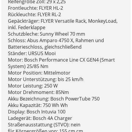
Reifengröße Zoll: 29 x 2,25
Frontleuchte: FLYER HL-2
Rückleuchte: FLYER RL-2
Gepäckträger: FLYER Versatile Rack, MonkeyLoad,
inkl. Federklappe
Schutzbleche: Sunny Wheel 70 mm
Schloss: Abus Amparo 4750 X, Rahmen und
Batterieschloss, gleichschließend
Ständer: URSUS Mooi
Motor: Bosch Performance Line CX GEN4 (Smart
System) 25/85 Nm
Motor Position: Mittelmotor
Motor Unterstützung: bis 25 km/h
Motor Leistung: 250 W
Motor Drehmoment: 85Nm
Akku Bezeichnung: Bosch PowerTube 750
Akku Kapazität: 750 Wh Wh
Display: Bosch Intuvia 100
Ladegerät: Bosch 4A Charger
Straßenausstattung (STVO): nein
für Körpergrößen von: 155 cm cm