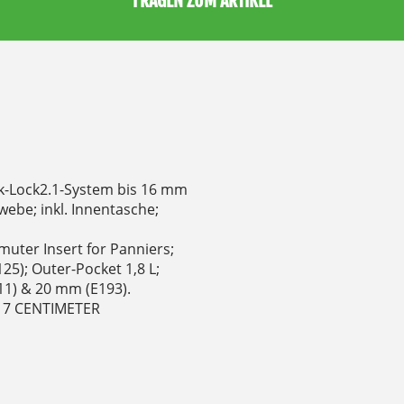
FRAGEN ZUM ARTIKEL
ck-Lock2.1-System bis 16 mm
ebe; inkl. Innentasche;
uter Insert for Panniers;
25); Outer-Pocket 1,8 L;
11) & 20 mm (E193).
 17 CENTIMETER