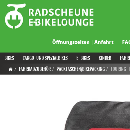
Öffnungszeiten | Anfahrt
FA
BIKES
CARGO-UND SPEZIALBIKES
E-BIKES
KINDER
FAHR
FAHRRADZUBEHÖR
PACKTASCHEN/BIKEPACKING
TOURING-