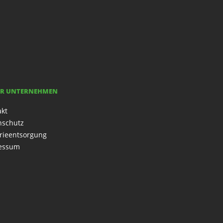
R UNTERNEHMEN
akt
nschutz
rieentsorgung
essum