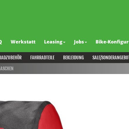
Q
Werkstatt
Leasing
Jobs
Bike-Konfigur
RADZUBEHÖR
FAHRRADTEILE
BEKLEIDUNG
SALE/SONDERANGEBO
TASCHEN