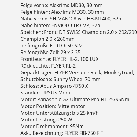
Felge vorne: Alexrims MD30, 30 mm
Felge hinten: Alexrims MD30, 30 mm
Nabe vorne: SHIMANO Alivio HB-MT400, 32h
Nabe hinten: ENVIOLO TR CVP, 32h
Speichen: Front: DT SWISS Champion 2.0 x 292/29
Champion 2.0 x 260mm
Reifengröße ETRTO: 60-622
Reifengröße Zoll: 29 x 2,35
Frontleuchte: FLYER HL-2, 100 LUX
Rückleuchte: FLYER RL-2
Gepäckträger: FLYER Versatile Rack, MonkeyLoad, i
Schutzbleche: Sunny Wheel 70 mm
Schloss: Abus Amparo 4750 X
Ständer: URSUS Mooi
Motor: Panasonic GX Ultimate Pro FIT 25/95Nm
Motor Position: Mittelmotor
Motor Unterstützung: bis 25 km/h
Motor Leistung: 250 W
Motor Drehmoment: 95Nm
Akku Bezeichnung: FLYER FIB-750 FIT