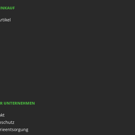
EINKAUF
rtikel
R UNTERNEHMEN
akt
nschutz
rieentsorgung