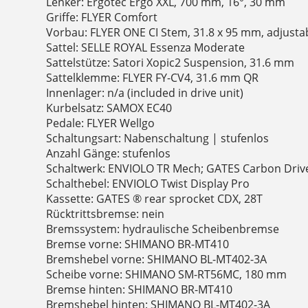
Lenker: Ergotec Ergo XXL, 700 mm, 16°, 30 mm
Griffe: FLYER Comfort
Vorbau: FLYER ONE CI Stem, 31.8 x 95 mm, adjusta
Sattel: SELLE ROYAL Essenza Moderate
Sattelstütze: Satori Xopic2 Suspension, 31.6 mm
Sattelklemme: FLYER FY-CV4, 31.6 mm QR
Innenlager: n/a (included in drive unit)
Kurbelsatz: SAMOX EC40
Pedale: FLYER Wellgo
Schaltungsart: Nabenschaltung | stufenlos
Anzahl Gänge: stufenlos
Schaltwerk: ENVIOLO TR Mech; GATES Carbon Driv
Schalthebel: ENVIOLO Twist Display Pro
Kassette: GATES ® rear sprocket CDX, 28T
Rücktrittsbremse: nein
Bremssystem: hydraulische Scheibenbremse
Bremse vorne: SHIMANO BR-MT410
Bremshebel vorne: SHIMANO BL-MT402-3A
Scheibe vorne: SHIMANO SM-RT56MC, 180 mm
Bremse hinten: SHIMANO BR-MT410
Bremshebel hinten: SHIMANO BL-MT402-3A