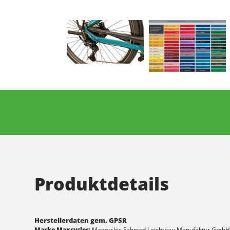
Produktdetails
Herstellerdaten gem. GPSR
Marke Maxcycles:
Maxcycles Fahrrad Leichtbau Manufaktur Gmb