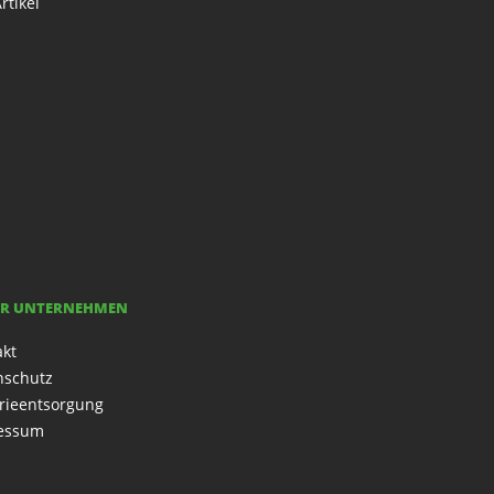
rtikel
R UNTERNEHMEN
akt
nschutz
rieentsorgung
essum