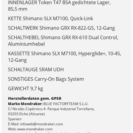
INNENLAGER Token T47 BSA gedichtete Lager,
85,5 mm
KETTE Shimano SLX M7100, Quick-Link
SCHALTWERK Shimano GRX RX-822-GS, 12-Gang
SCHALTHEBEL Shimano GRX RX-610 Dual Control,
Aluminiumhebel
KASSETTE Shimano SLX M7100, Hyperglide+, 10-45,
12-Gang
SCHALTAUGE SRAM UDH
SONSTIGES Carry-On Bags System
GEWICHT 9,7 kg
Herstellerdaten gem. GPSR
Marke Mondraker:
BLUE FACTORYTEAM S.L.U.
C/ Nicolás Copérnico 4- Parque Industrial Torrellano,
03203 Elche (Alicante)
Spanien
E-Mail: infoweb@mondraker.com
Web: www.mondraker.com