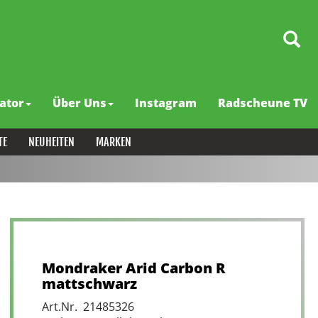
ator
Über Uns
Instagram
Radscheune TV
TE
NEUHEITEN
MARKEN
Mondraker Arid Carbon R
mattschwarz
Art.Nr. 21485326