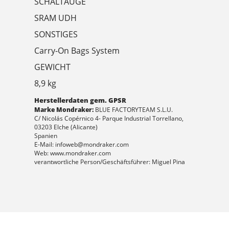
SCHALTAUGE
SRAM UDH
SONSTIGES
Carry-On Bags System
GEWICHT
8,9 kg
Herstellerdaten gem. GPSR
Marke Mondraker:
BLUE FACTORYTEAM S.L.U.
C/ Nicolás Copérnico 4- Parque Industrial Torrellano,
03203 Elche (Alicante)
Spanien
E-Mail: infoweb@mondraker.com
Web: www.mondraker.com
verantwortliche Person/Geschäftsführer: Miguel Pina