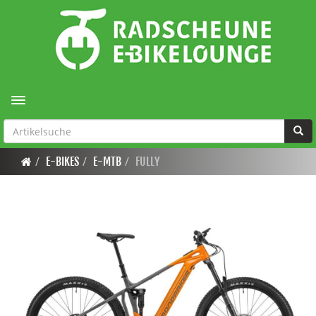
Toggle navigation
E-BIKES
E-MTB
FULLY