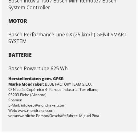
Bosch Intuvia 100 / Bosch Mini Remote / Bosch
System Controller
MOTOR
Bosch Performance Line CX (25 km/h) GEN4 SMART-
SYSTEM
BATTERIE
Bosch Powertube 625 Wh
Herstellerdaten gem. GPSR
Marke Mondraker:
BLUE FACTORYTEAM S.L.U.
C/ Nicolás Copérnico 4- Parque Industrial Torrellano,
03203 Elche (Alicante)
Spanien
E-Mail: infoweb@mondraker.com
Web: www.mondraker.com
verantwortliche Person/Geschäftsführer: Miguel Pina