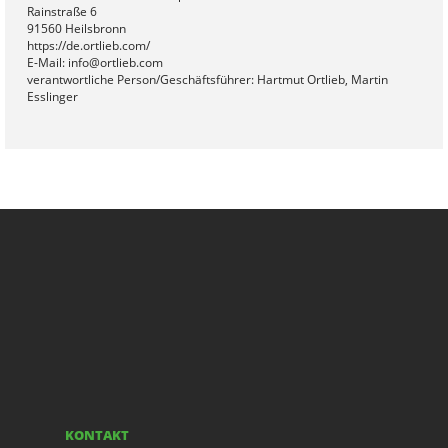
Rainstraße 6
91560 Heilsbronn
https://de.ortlieb.com/
E-Mail: info@ortlieb.com
verantwortliche Person/Geschäftsführer: Hartmut Ortlieb, Martin
Esslinger
KONTAKT