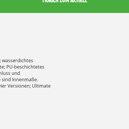
FRAGEN ZUM ARTIKEL
; wasserdichtes
te; PU-beschichtetes
hluss und
ße sind Innenmaße.
vier Versionen; Ultimate