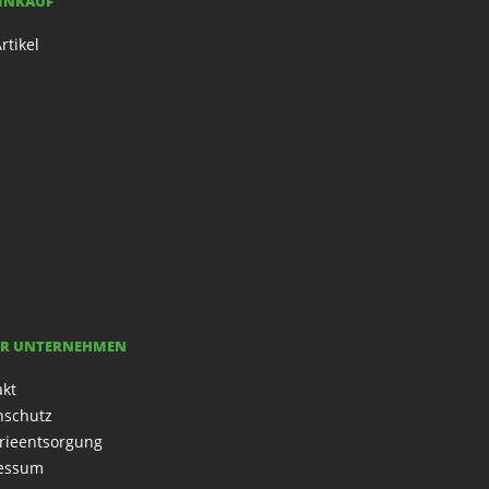
EINKAUF
rtikel
R UNTERNEHMEN
akt
nschutz
rieentsorgung
essum