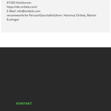
91560 Heilsbronn
https://de.ortlieb.com/
E-Mail: info@ortlieb.com
verantwortliche Person/Geschäftsführer: Hartmut Ortlieb, Martin
Esslinger
KONTAKT