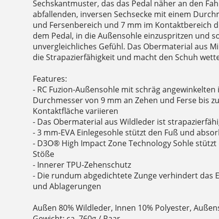
Sechskantmuster, das das Pedal näher an den Fahr
abfallenden, inversen Sechsecke mit einem Durc
und Fersenbereich und 7 mm im Kontaktbereich d
dem Pedal, in die Außensohle einzuspritzen und s
unvergleichliches Gefühl. Das Obermaterial aus Mi
die Strapazierfähigkeit und macht den Schuh wette
Features:
- RC Fuzion-Außensohle mit schräg angewinkelten 
Durchmesser von 9 mm an Zehen und Ferse bis zu
Kontaktfläche variieren
- Das Obermaterial aus Wildleder ist strapazierfäh
- 3 mm-EVA Einlegesohle stützt den Fuß und absor
- D3O® High Impact Zone Technology Sohle stützt
Stöße
- Innerer TPU-Zehenschutz
- Die rundum abgedichtete Zunge verhindert das 
und Ablagerungen
Außen 80% Wildleder, Innen 10% Polyester, Auß
Gewicht: ca. 760g / Paar