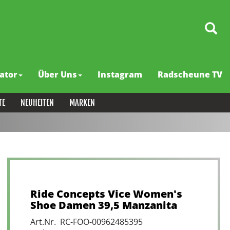
ator
Über Uns
Instagram
Radscheune TV
TE
NEUHEITEN
MARKEN
Ride Concepts Vice Women's
Shoe Damen 39,5 Manzanita
Art.Nr. RC-FOO-00962485395