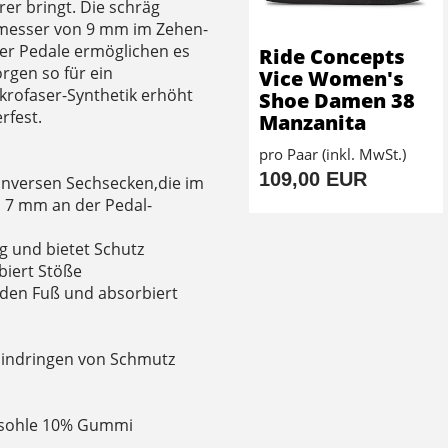
er bringt. Die schräg
hmesser von 9 mm im Zehen-
er Pedale ermöglichen es
Ride Concepts
orgen so für ein
Vice Women's
krofaser-Synthetik erhöht
Shoe Damen 38
rfest.
Manzanita
pro Paar (inkl. MwSt.)
109,00 EUR
inversen Sechsecken,die im
 7 mm an der Pedal-
ig und bietet Schutz
biert Stöße
 den Fuß und absorbiert
Eindringen von Schmutz
ensohle 10% Gummi