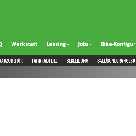
Q
Werkstatt
Leasing
Jobs
Bike-Konfigur
RADZUBEHÖR
FAHRRADTEILE
BEKLEIDUNG
SALE/SONDERANGEBO