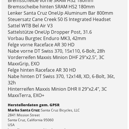
Bremsscheibe vorne SRAM HS2 180mm
Bremsscheibe hinten SRAM HS2 180mm
Lenker Santa Cruz OneUp Aluminum Bar 800mm
Steuersatz Cane Creek 50 IS Integrated Headset
Sattel WTB Bel Air V3
Sattelstütze OneUp Dropper Post, 31.6
Vorbau Burgtec Enduro MK3, 42mm
Felge vorne Raceface AR 30 HD
Nabe vorne DT Swiss 370, 15x110, 6-Bolt, 28h
Vorderreifen Maxxis Minion DHF 29"x2.5", 3C
MaxxGrip, EXO
Felge hinten Raceface AR 30 HD
Nabe hinten DT Swiss 370, 12x148, XD, 6-Bolt, 36t,
32h
Hinterreifen Maxxis Minion DHR II 29"x2.4", 3C
MaxxTerra, EXO+
Herstellerdaten gem. GPSR
Marke Santa Cruz:
Santa Cruz Bicycles, LLC
2841 Mission Street
Santa Cruz, California 95060
USA