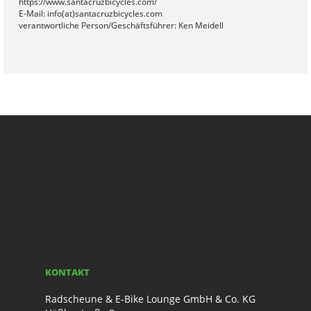
https://www.santacruzbicycles.com/
E-Mail: info(at)santacruzbicycles.com
verantwortliche Person/Geschäftsführer: Ken Meidell
KONTAKT
Radscheune & E-Bike Lounge GmbH & Co. KG