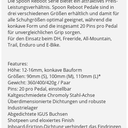
Die Spoon Reboot Serie bietet ein attraktives Preis-
Leistungsverhältnis. Spoon Reboot Pedale sind in
drei verschiedenen Größen erhältlich und damit für
alle Schuhgrößen optimal geeignet, während die
konkave Form und die insgesamt 20 Pins pro Pedal
für unvergleichlichen Grip sorgen.
Für den Einsatz beim DH, Freeride, All-Mountain,
Trail, Enduro und E-Bike.
Features:
Höhe: 12-16mm, konkave Bauform
Größen: 90mm (S), 100mm (M), 110mm (L)*
Gewicht: 360/400/420g / Paar
Pins: 20 pro Pedal, einstellbar
Kaltgeschmiedete Chromoly Stahl-Achse
Überdimensionierte Dichtungen und robuste
Industrielager
Abgedichtete IGUS Buchsen
Shotpeen und eloxiertes Finish
Inboard-Friction-Dichtung verhindert das Eindringen