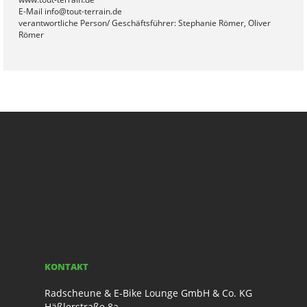
E-Mail info@tout-terrain.de
verantwortliche Person/ Geschäftsführer: Stephanie Römer, Oliver
Römer
KONTAKT
Radscheune & E-Bike Lounge GmbH & Co. KG
Häßlerstraße 8a