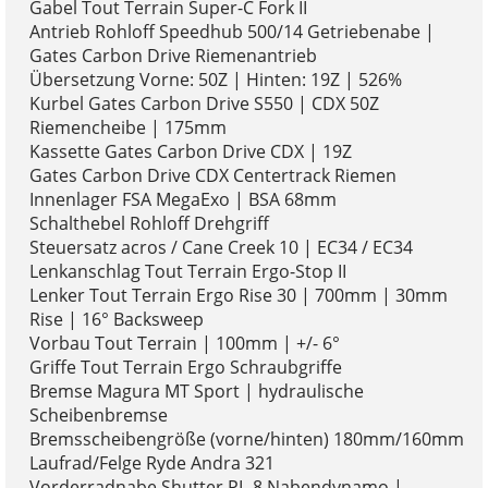
Gabel Tout Terrain Super-C Fork II
Antrieb Rohloff Speedhub 500/14 Getriebenabe |
Gates Carbon Drive Riemenantrieb
Übersetzung Vorne: 50Z | Hinten: 19Z | 526%
Kurbel Gates Carbon Drive S550 | CDX 50Z
Riemencheibe | 175mm
Kassette Gates Carbon Drive CDX | 19Z
Gates Carbon Drive CDX Centertrack Riemen
Innenlager FSA MegaExo | BSA 68mm
Schalthebel Rohloff Drehgriff
Steuersatz acros / Cane Creek 10 | EC34 / EC34
Lenkanschlag Tout Terrain Ergo-Stop II
Lenker Tout Terrain Ergo Rise 30 | 700mm | 30mm
Rise | 16° Backsweep
Vorbau Tout Terrain | 100mm | +/- 6°
Griffe Tout Terrain Ergo Schraubgriffe
Bremse Magura MT Sport | hydraulische
Scheibenbremse
Bremsscheibengröße (vorne/hinten) 180mm/160mm
Laufrad/Felge Ryde Andra 321
Vorderradnabe Shutter PL-8 Nabendynamo |