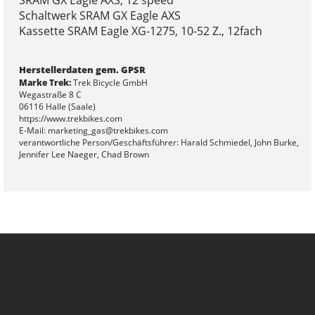
SRAM GX Eagle AXS, 12 speed
Schaltwerk SRAM GX Eagle AXS
Kassette SRAM Eagle XG-1275, 10-52 Z., 12fach
Herstellerdaten gem. GPSR
Marke Trek:
Trek Bicycle GmbH
Wegastraße 8 C
06116 Halle (Saale)
https://www.trekbikes.com
E-Mail: marketing_gas@trekbikes.com
verantwortliche Person/Geschäftsführer: Harald Schmiedel, John Burke,
Jennifer Lee Naeger, Chad Brown