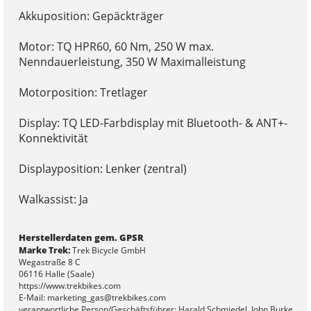
Akkuposition: Gepäckträger
Motor: TQ HPR60, 60 Nm, 250 W max.
Nenndauerleistung, 350 W Maximalleistung
Motorposition: Tretlager
Display: TQ LED-Farbdisplay mit Bluetooth- & ANT+-
Konnektivität
Displayposition: Lenker (zentral)
Walkassist: Ja
Herstellerdaten gem. GPSR
Marke Trek:
Trek Bicycle GmbH
Wegastraße 8 C
06116 Halle (Saale)
https://www.trekbikes.com
E-Mail: marketing_gas@trekbikes.com
verantwortliche Person/Geschäftsführer: Harald Schmiedel, John Burke,