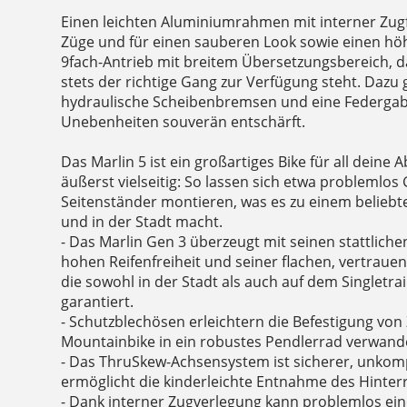
Einen leichten Aluminiumrahmen mit interner Zu
Züge und für einen sauberen Look sowie einen h
9fach-Antrieb mit breitem Übersetzungsbereich, da
stets der richtige Gang zur Verfügung steht. Dazu 
hydraulische Scheibenbremsen und eine Federgabe
Unebenheiten souverän entschärft.
Das Marlin 5 ist ein großartiges Bike für all deine
äußerst vielseitig: So lassen sich etwa problemlo
Seitenständer montieren, was es zu einem belieb
und in der Stadt macht.
- Das Marlin Gen 3 überzeugt mit seinen stattlichen
hohen Reifenfreiheit und seiner flachen, vertrau
die sowohl in der Stadt als auch auf dem Singletrai
garantiert.
- Schutzblechösen erleichtern die Befestigung von
Mountainbike in ein robustes Pendlerrad verwande
- Das ThruSkew-Achsensystem ist sicherer, unkompl
ermöglicht die kinderleichte Entnahme des Hinter
- Dank interner Zugverlegung kann problemlos ein