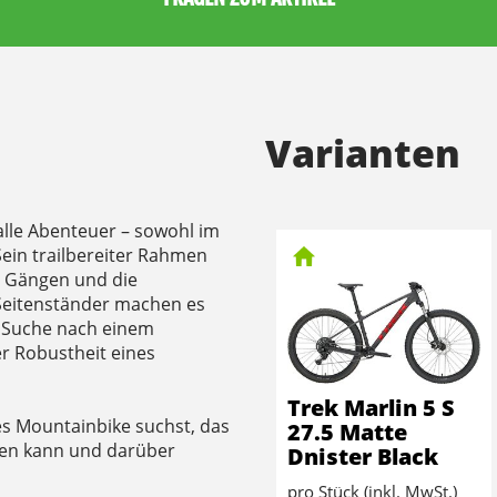
Varianten
 alle Abenteuer – sowohl im
 Sein trailbereiter Rahmen
9 Gängen und die
Seitenständer machen es
er Suche nach einem
er Robustheit eines
Trek Marlin 5 S
es Mountainbike suchst, das
27.5 Matte
den kann und darüber
Dnister Black
pro Stück (inkl. MwSt.)