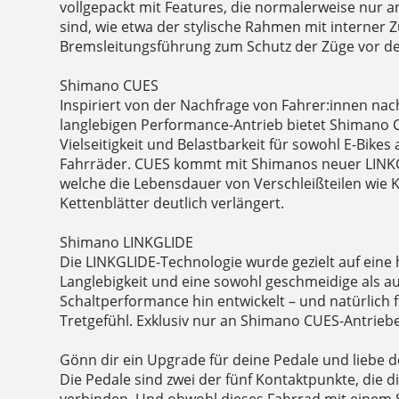
vollgepackt mit Features, die normalerweise nur a
sind, wie etwa der stylische Rahmen mit interner 
Bremsleitungsführung zum Schutz der Züge vor d
Shimano CUES
Inspiriert von der Nachfrage von Fahrer:innen nac
langlebigen Performance-Antrieb bietet Shimano
Vielseitigkeit und Belastbarkeit für sowohl E-Bikes
Fahrräder. CUES kommt mit Shimanos neuer LINKG
welche die Lebensdauer von Verschleißteilen wie K
Kettenblätter deutlich verlängert.
Shimano LINKGLIDE
Die LINKGLIDE-Technologie wurde gezielt auf ein
Langlebigkeit und eine sowohl geschmeidige als au
Schaltperformance hin entwickelt – und natürlich f
Tretgefühl. Exklusiv nur an Shimano CUES-Antriebe
Gönn dir ein Upgrade für deine Pedale und liebe d
Die Pedale sind zwei der fünf Kontaktpunkte, die 
verbinden. Und obwohl dieses Fahrrad mit einem S