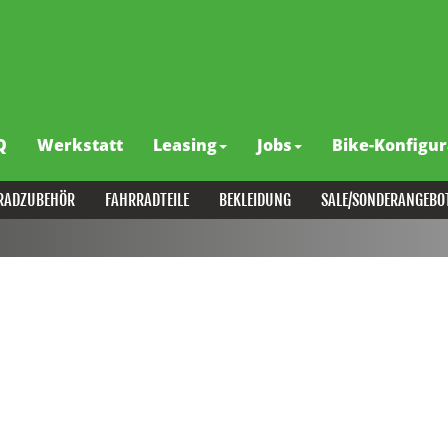
Q
Werkstatt
Leasing
Jobs
Bike-Konfigur
RADZUBEHÖR
FAHRRADTEILE
BEKLEIDUNG
SALE/SONDERANGEBO