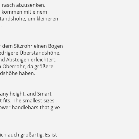
n rasch abzusenken.
XS kommen mit einem
tandshöhe, um kleineren
.
r dem Sitzrohr einen Bogen
iedrigere Überstandshöhe,
d Absteigen erleichtert.
 Oberrohr, da größere
andshöhe haben.
f any height, and Smart
 fits. The smallest sizes
ower handlebars that give
ich auch großartig. Es ist