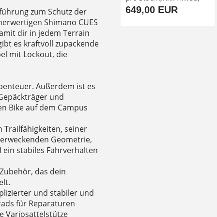
649,00 EUR
gführung zum Schutz der
öherwertigen Shimano CUES
mit dir in jedem Terrain
gibt es kraftvoll zupackende
l mit Lockout, die
 Abenteuer. Außerdem ist es
s Gepäckträger und
ten Bike auf dem Campus
 Trailfähigkeiten, seiner
enerweckenden Geometrie,
l ein stabiles Fahrverhalten
 Zubehör, das dein
lt.
izierter und stabiler und
rads für Reparaturen
e Variosattelstütze