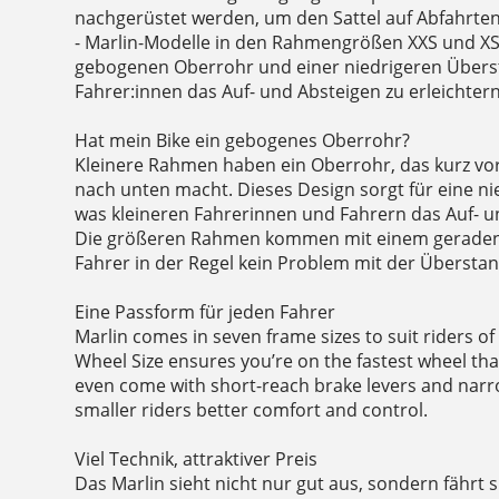
nachgerüstet werden, um den Sattel auf Abfahrte
- Marlin-Modelle in den Rahmengrößen XXS und 
gebogenen Oberrohr und einer niedrigeren Übers
Fahrer:innen das Auf- und Absteigen zu erleichtern
Hat mein Bike ein gebogenes Oberrohr?
Kleinere Rahmen haben ein Oberrohr, das kurz vo
nach unten macht. Dieses Design sorgt für eine n
was kleineren Fahrerinnen und Fahrern das Auf- un
Die größeren Rahmen kommen mit einem geraden
Fahrer in der Regel kein Problem mit der Überst
Eine Passform für jeden Fahrer
Marlin comes in seven frame sizes to suit riders o
Wheel Size ensures you’re on the fastest wheel that
even come with short-reach brake levers and narr
smaller riders better comfort and control.
Viel Technik, attraktiver Preis
Das Marlin sieht nicht nur gut aus, sondern fährt s