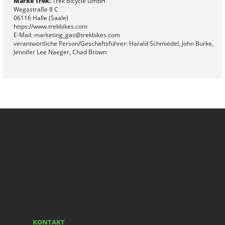
Marke Trek:
Trek Bicycle GmbH
Wegastraße 8 C
06116 Halle (Saale)
https://www.trekbikes.com
E-Mail: marketing_gas@trekbikes.com
verantwortliche Person/Geschäftsführer: Harald Schmiedel, John Burke,
Jennifer Lee Naeger, Chad Brown
KONTAKT