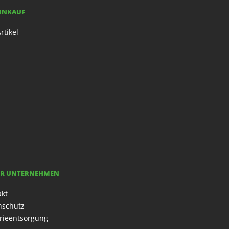
EINKAUF
rtikel
R UNTERNEHMEN
akt
nschutz
rieentsorgung