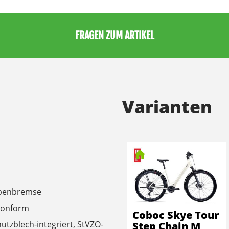
FRAGEN ZUM ARTIKEL
Varianten
ibenbremse
-konform
Coboc Skye Tour
utzblech-integriert, StVZO-
Step Chain M