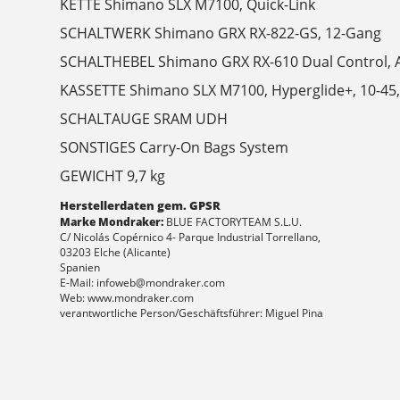
KETTE Shimano SLX M7100, Quick-Link
SCHALTWERK Shimano GRX RX-822-GS, 12-Gang
SCHALTHEBEL Shimano GRX RX-610 Dual Control, 
KASSETTE Shimano SLX M7100, Hyperglide+, 10-45
SCHALTAUGE SRAM UDH
SONSTIGES Carry-On Bags System
GEWICHT 9,7 kg
Herstellerdaten gem. GPSR
Marke Mondraker:
BLUE FACTORYTEAM S.L.U.
C/ Nicolás Copérnico 4- Parque Industrial Torrellano,
03203 Elche (Alicante)
Spanien
E-Mail: infoweb@mondraker.com
Web: www.mondraker.com
verantwortliche Person/Geschäftsführer: Miguel Pina