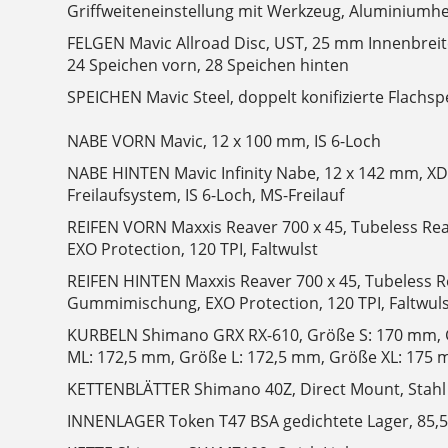
Griffweiteneinstellung mit Werkzeug, Aluminiumh
FELGEN Mavic Allroad Disc, UST, 25 mm Innenbreite
24 Speichen vorn, 28 Speichen hinten
SPEICHEN Mavic Steel, doppelt konifizierte Flachsp
NABE VORN Mavic, 12 x 100 mm, IS 6-Loch
NABE HINTEN Mavic Infinity Nabe, 12 x 142 mm, XD
Freilaufsystem, IS 6-Loch, MS-Freilauf
REIFEN VORN Maxxis Reaver 700 x 45, Tubeless R
EXO Protection, 120 TPI, Faltwulst
REIFEN HINTEN Maxxis Reaver 700 x 45, Tubeless R
Gummimischung, EXO Protection, 120 TPI, Faltwul
KURBELN Shimano GRX RX-610, Größe S: 170 mm,
ML: 172,5 mm, Größe L: 172,5 mm, Größe XL: 175 m
KETTENBLÄTTER Shimano 40Z, Direct Mount, Stahl
INNENLAGER Token T47 BSA gedichtete Lager, 85