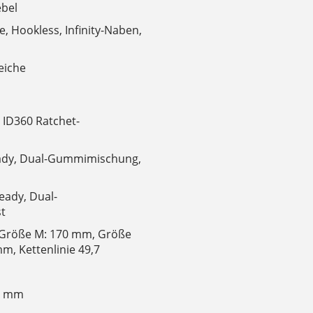
ebel
, Hookless, Infinity-Naben,
eiche
 ID360 Ratchet-
eady, Dual-Gummimischung,
eady, Dual-
st
 Größe M: 170 mm, Größe
m, Kettenlinie 49,7
,5 mm