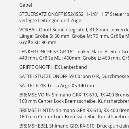
Gabel
STEUERSATZ ONOFF IS52/IS52, 1-1/8", 1,5" Steuerro
verlegte Leitungen und Züge.
VORBAU Onoff Semi-Integrated, 31,8 mm Lenkerdur
Länge: Größe S: 60 mm, Größe M: 70 mm, Größe M
Größe XL: 90 mm
LENKER ONOFF S3 GR 16° Lenker-Flare. Breiten Gr
440 mm, Größe ML : 460mm, Größe L: 460 mm, Gr
GRIFFE ONOFF HEX Lenkerband
SATTELSTÜTZE ONOFF S9 Carbon 0-R, Durchmesse
SATTEL FIZIK Terra Argo X5 140 mm
BREMSE VORN Shimano GRX RX-610, RX-400 Bremssa
160 mm Center Lock Bremsscheibe, Kunstharzbre
BREMSE HINTEN Shimano GRX RX-610, RX-400 Brems
160 mm Center Lock Bremsscheibe, Kunstharzbre
BREMSHEBEL Shimano GRX RX-610, Druckpunkteins