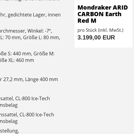
Mondraker ARID
CARBON Earth
hr, gedichtete Lager, innen
Red M
pro Stück (inkl. MwSt.)
chmesser, Winkel: -7º,
3.199,00 EUR
L: 70 mm, Größe L: 80 mm,
öße S: 440 mm, Größe M:
öße XL: 460 mm
r 27,2 mm, Länge 400 mm
ttel, CL-800 Ice-Tech
msbelag
sattel, CL-800 Ice-Tech
msbelag
tellung,